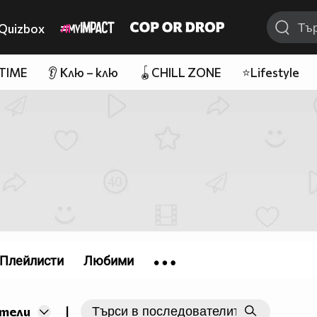
Quizbox
 TIME
👂 Клю – клю
🪀CHILL ZONE
⭐Lifestyle
Плейлисти
Любими
|
тели