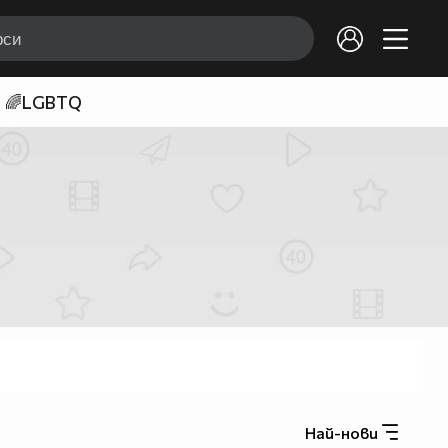
🌈LGBTQ
Най-нови