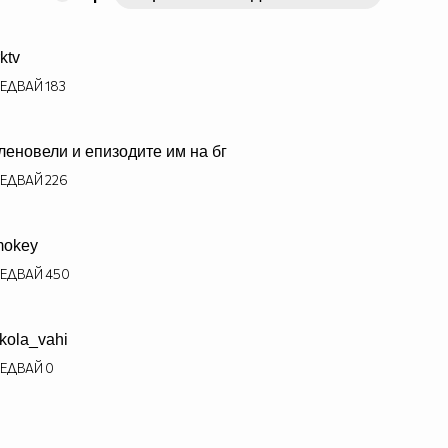
rktv
ЕДВАЙ
183
леновели и епизодите им на бг
ЕДВАЙ
226
mokey
ЕДВАЙ
450
kola_vahi
ЕДВАЙ
0