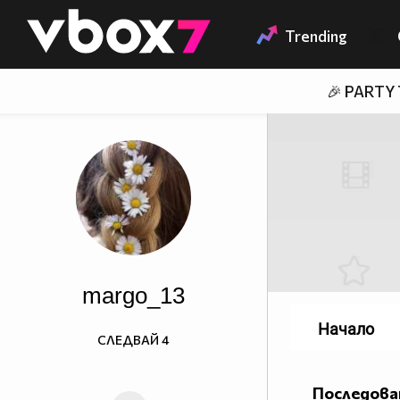
Member of
👾
Trending
🎉 PARTY
margo_13
Начало
СЛЕДВАЙ
4
Последова