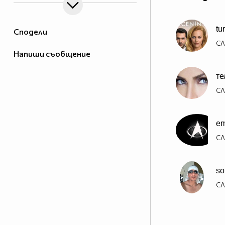
tu
Сподели
СЛ
Напиши съобщение
те
СЛ
e
СЛ
so
СЛ