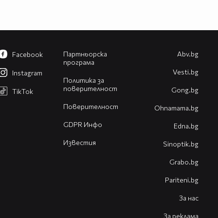
Партньорска
Abv.bg
Facebook
програма
Vesti.bg
Instagram
Политика за
поверителност
Gong.bg
TikTok
Поверителност
Оhnamama.bg
GDPR Инфо
Edna.bg
Известия
Sinoptik.bg
Grabo.bg
Pariteni.bg
За нас
За реклама