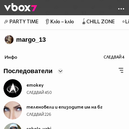
Member of
👾
🎉 PARTY TIME
👂 Клю – клю
🪀CHILL ZONE
⭐Li
margo_13
Инфо
СЛЕДВАЙ
4
Последователи
emokey
СЛЕДВАЙ
450
теленовели и епизодите им на бг
СЛЕДВАЙ
226
sokola_vahi