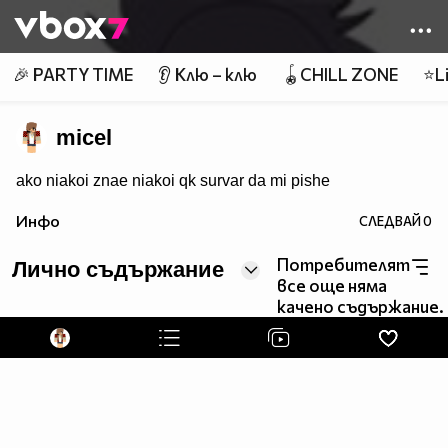
Member of
👾
🎉 PARTY TIME
👂 Клю – клю
🪀CHILL ZONE
⭐Li
micel
ako niakoi znae niakoi qk survar da mi pishe
Инфо
СЛЕДВАЙ
0
Потребителят
Лично съдържание
все още няма
качено съдържание.