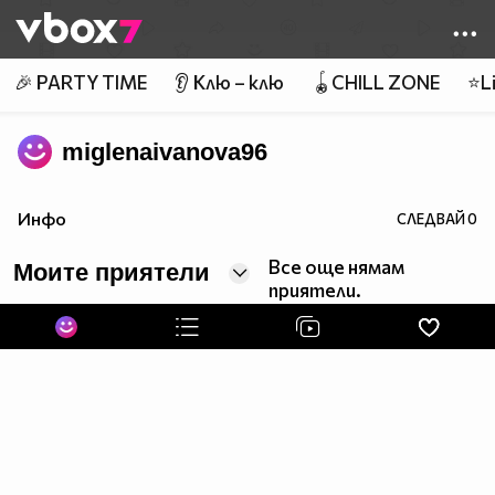
Member of
👾
🎉 PARTY TIME
👂 Клю – клю
🪀CHILL ZONE
⭐Li
miglenaivanova96
Инфо
СЛЕДВАЙ
0
Все още нямам
Моите приятели
приятели.