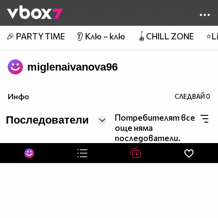
Member of
👾
🎉 PARTY TIME
👂 Клю – клю
🪀CHILL ZONE
⭐Li
miglenaivanova96
Инфо
СЛЕДВАЙ
0
Потребителят все
Последователи
още няма
последователи.