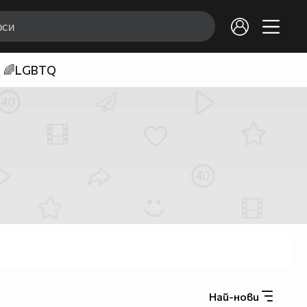
🌈LGBTQ
Най-нови