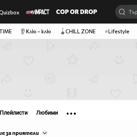
Quizbox
 TIME
👂 Клю – клю
🪀CHILL ZONE
⭐Lifestyle
Плейлисти
Любими
е за приятели