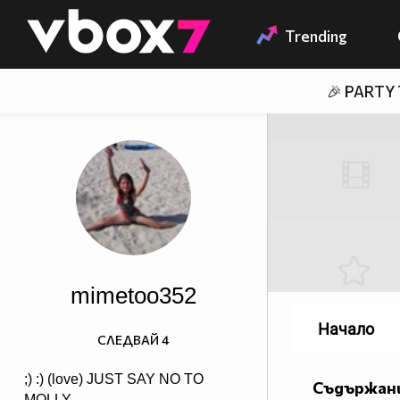
Member of
👾
Trending
🎉 PARTY
mimetoo352
Начало
СЛЕДВАЙ
4
;) :) (love) JUST SAY NO TO
Съдържани
MOLLY