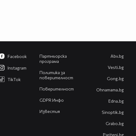
Партньорска
Abv.bg
Facebook
програма
Vesti.bg
Instagram
Политика за
поверителност
Gong.bg
TikTok
Поверителност
Оhnamama.bg
GDPR Инфо
Edna.bg
Известия
Sinoptik.bg
Grabo.bg
Pariteni.bg