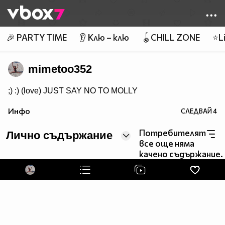
Member of
👾
🎉 PARTY TIME
👂 Клю – клю
🪀CHILL ZONE
⭐Li
mimetoo352
;) :) (love) JUST SAY NO TO MOLLY
Инфо
СЛЕДВАЙ
4
Потребителят
Лично съдържание
все още няма
качено съдържание.