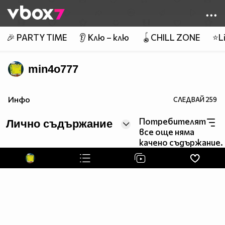
Member of
👾
🎉 PARTY TIME
👂 Клю – клю
🪀CHILL ZONE
⭐Li
min4o777
Инфо
СЛЕДВАЙ
259
Потребителят
Лично съдържание
все още няма
качено съдържание.