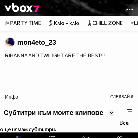
Member of
👾
🎉 PARTY TIME
👂 Клю – клю
🪀CHILL ZONE
⭐Li
mon4eto_23
RIHANNA AND TWILIGHT ARE THE BEST!!!
Инфо
СЛЕДВАЙ
6
Субтитри към моите клипове
Все
още нямам субтитри.