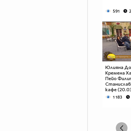
591
Юлияна До
Кремена Х
Пейо Филип
Станислав 
кафе (20.03
1 183