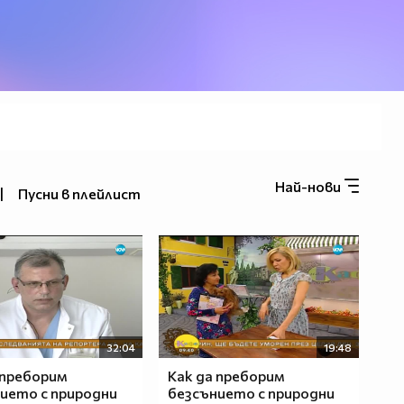
Най-нови
|
Пусни в плейлист
32:04
19:48
 преборим
Как да преборим
ието с природни
безсънието с природни