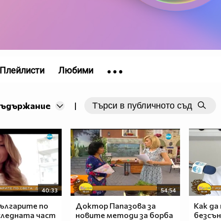
Плейлисти
Любими
съдържание
|
40:33
54:54
българите по
Доктор Папазова за
Как да
следната част
новите методи за борба
безсън