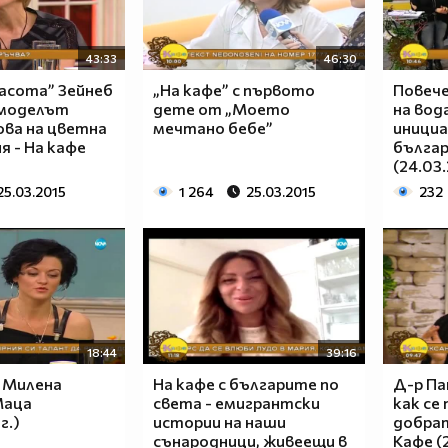
43:33
46:30
асота” Зейнеб
„На кафе” с първото
Повече
 моделът
дете от „Моето
на вод
ова на цветна
мечтано бебе”
иници
я - На кафе
българ
(24.03.
25.03.2015
1 264
25.03.2015
232
18:44
39:16
с Милена
На кафе с българите по
Д-р Па
Маца
света - емигрантски
как се
г.)
истории на наши
добрат
сънародници, живеещи в
Кафе (