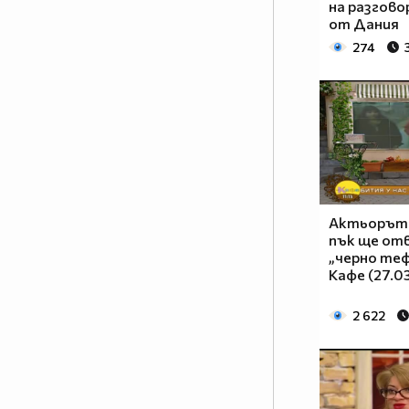
на разгово
от Дания
274
Актьорът
пък ще от
„черно теф
Кафе (27.0
2 622