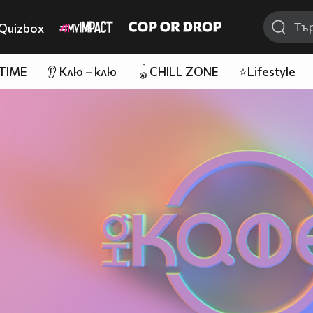
Quizbox
 TIME
👂 Клю – клю
🪀CHILL ZONE
⭐Lifestyle