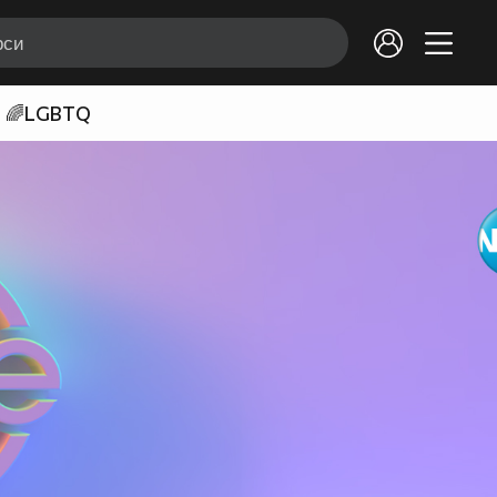
🌈LGBTQ