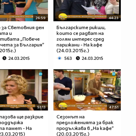
26:59
44:23
 за Световния ден
Българските рикши,
ата и
които се радват на
ативата „Повече
голям интерес сред
чета за България”
парижани - На кафе
2015г.)
(24.03.2015г.)
24.03.2015
563
24.03.2015
51:13
47:51
пазова ще разкрие
Сезонът на
 поддържа
предложенията за брак
а памет - На
продължава в „На кафе”
23.03.2015)
(20.03.2015г.)