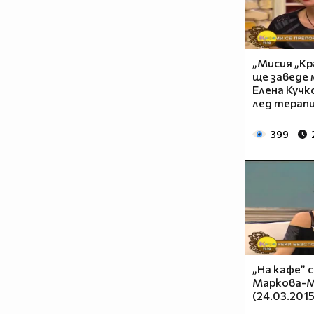
„Мисия „Кр
ще заведе
Елена Кучк
лед терапи
399
„На кафе” 
Маркова-
(24.03.2015