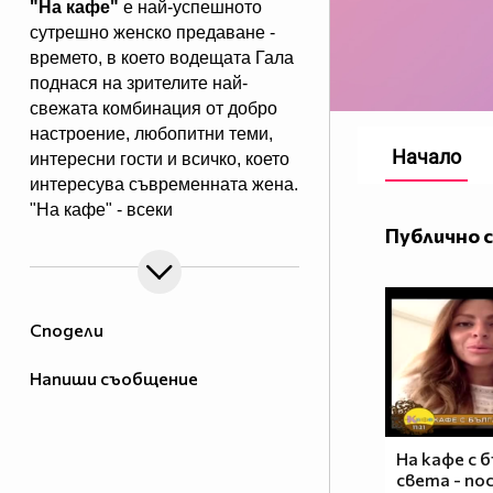
"На кафе"
е най-успешното
сутрешно женско предаване -
времето, в което водещата Гала
поднася на зрителите най-
свежата комбинация от добро
настроение, любопитни теми,
Начало
интересни гости и всичко, което
интересува съвременната жена.
"На кафе" - всеки
Публично 
делничен от 9.30 ч. по Нова.
Eпизодите на предаването може
да гледате и в
Сподели
Напиши съобщение
На кафе с 
света - по