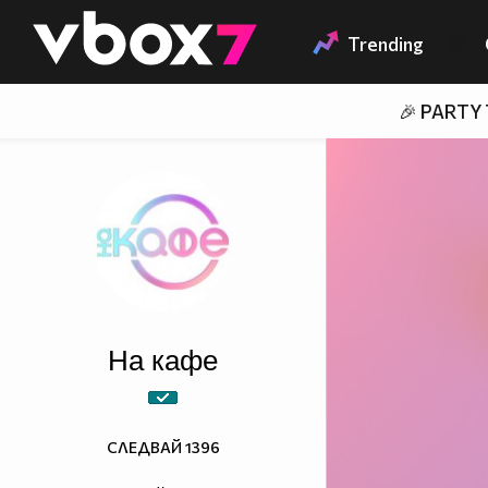
Member of
👾
Trending
🎉 PARTY
На кафе
СЛЕДВАЙ
1396