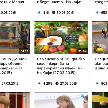
ра ни с Мария
с безсънието - На кафе
средст
30.03.2015
418
30.03.2015
652
34:25
53:39
 Сашо Дойнов
Семейство във видинско
Специа
вори своето
село - жертва на
актри
терче” - На
паранормални явления -
Шинова
3.2015)
На Кафе (27.03.2015)
27.03.2015
4 298
27.03.2015
803