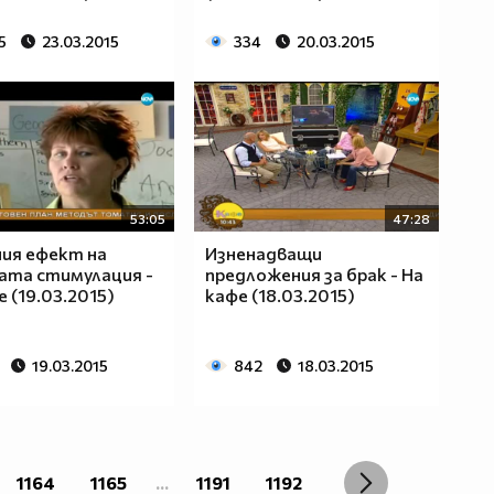
5
23.03.2015
334
20.03.2015
53:05
47:28
ия ефект на
Изненадващи
ата стимулация -
предложения за брак - На
е (19.03.2015)
кафе (18.03.2015)
19.03.2015
842
18.03.2015
1164
1165
...
1191
1192