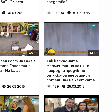
ва? - 2 част
средства?
30.03.2015
10 894
30.03.2015
46:03
44:25
лен гост на Гала е
Как каскадната
сата Ернестина
ферментация на някои
 - На кафе
природни продукти
отключва енергийния
потенциал на клетката
26.03.2015
189
26.03.2015