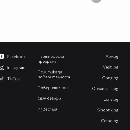
Партньорска
Abv.bg
Facebook
програма
Vesti.bg
Instagram
Политика за
поверителност
Gong.bg
TikTok
Поверителност
Оhnamama.bg
GDPR Инфо
Edna.bg
Известия
Sinoptik.bg
Grabo.bg