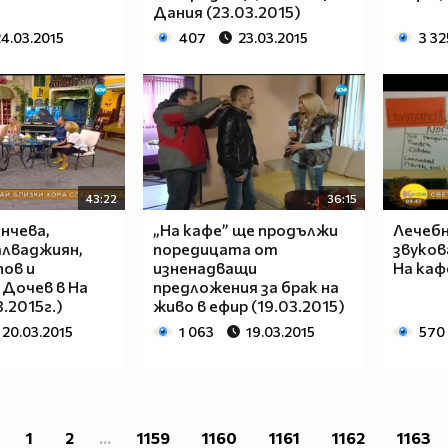
Дания (23.03.2015)
24.03.2015
407
23.03.2015
3 32
43:22
36:15
нчева,
„На кафе” ще продължи
Лечебн
алваджиян,
поредицата от
звуков
ов и
изненадващи
На каф
Дочев в На
предложения за брак на
.2015г.)
живо в ефир (19.03.2015)
20.03.2015
1 063
19.03.2015
570
1
2
...
1159
1160
1161
1162
1163