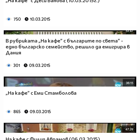
„На кафе” с Деси Банова (10.03.2015г.)
750
10.03.2015
53:47
В рубриката „На кафе” с българите по света” -
едно българско семейство, решило да емигрира в
Дания
301
09.03.2015
36:15
„На кафе” с Еми Стамболова
865
09.03.2015
47:39
На кафе с Филип Аврамов (06.03.2015)