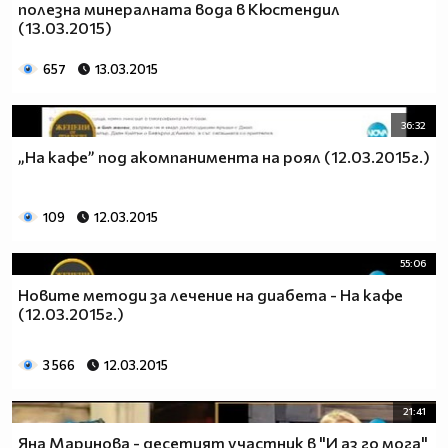
полезна минералната вода в Кюстендил
(13.03.2015)
657
13.03.2015
36:32
„На кафе” под акомпанимента на роял (12.03.2015г.)
109
12.03.2015
55:06
Новите методи за лечение на диабета - На кафе
(12.03.2015г.)
3 566
12.03.2015
21:41
Яна Маринова - десетият участник в "И аз го мога"