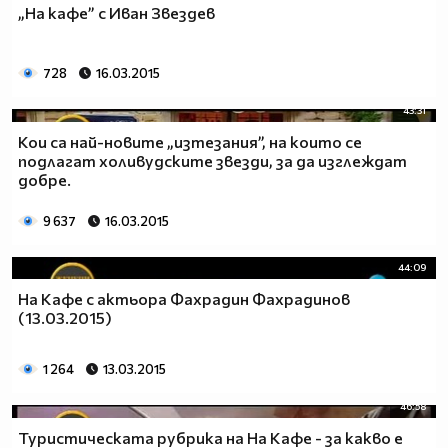
„На кафе” с Иван Звездев
728
16.03.2015
43:31
Кои са най-новите „изтезания”, на които се
подлагат холивудските звезди, за да изглеждат
добре.
9 637
16.03.2015
44:09
На Кафе с актьора Фахрадин Фахрадинов
(13.03.2015)
1 264
13.03.2015
46:58
Туристическата рубрика на На Кафе - за какво е