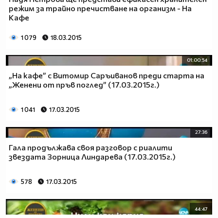
режим за трайно пречистване на организм - На
Кафе
1 079
18.03.2015
01:00:54
„На кафе” с Витомир Саръиванов преди старта на
„Женени от пръв поглед” (17.03.2015г.)
1 041
17.03.2015
27:36
Гала продължава своя разговор с риалити
звездата Зорница Линдарева (17.03.2015г.)
578
17.03.2015
44:47