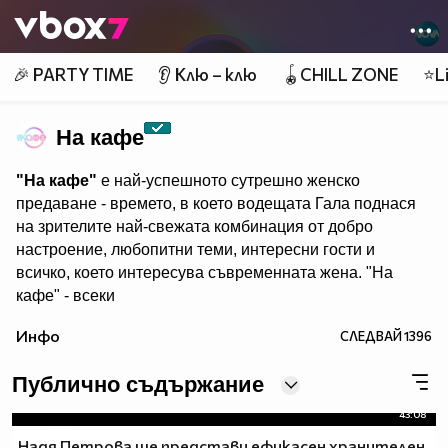
Member of
👾
🎉 PARTY TIME
👂 Клю – клю
🪀CHILL ZONE
⭐Li
На кафе
"На кафе"
е най-успешното сутрешно женско
предаване - времето, в което водещата Гала поднася
на зрителите най-свежата комбинация от добро
настроение, любопитни теми, интересни гости и
всичко, което интересува съвременната жена. "На
кафе" - всеки
делничен от 9.30 ч. по Нова. Eпизодите на предаването
Инфо
СЛЕДВАЙ
1396
може да гледате и в
Публично съдържание
43:08
Надя Петрова ще представи ефикасен хранителен