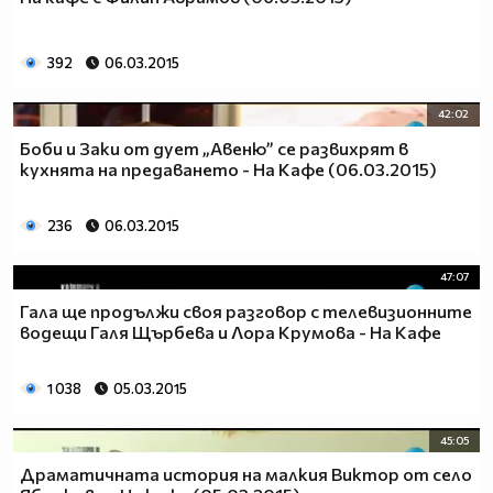
392
06.03.2015
42:02
Боби и Заки от дует „Авеню” се развихрят в
кухнята на предаването - На Кафе (06.03.2015)
236
06.03.2015
47:07
Гала ще продължи своя разговор с телевизионните
водещи Галя Щърбева и Лора Крумова - На Кафе
1 038
05.03.2015
45:05
Драматичната история на малкия Виктор от село