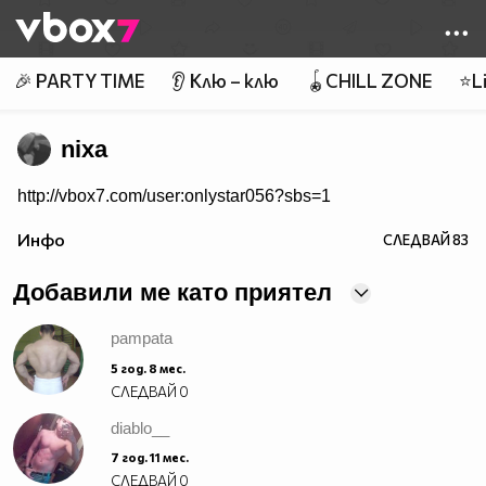
Member of
👾
🎉 PARTY TIME
👂 Клю – клю
🪀CHILL ZONE
⭐Li
nixa
http://vbox7.com/user:onlystar056?sbs=1
Инфо
СЛЕДВАЙ
83
Добавили ме като приятел
pampata
5 год. 8 мес.
СЛЕДВАЙ
0
diablo__
7 год. 11 мес.
СЛЕДВАЙ
0