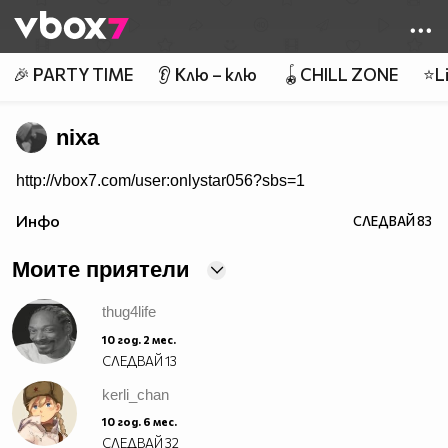
Member of
👾
🎉 PARTY TIME
👂 Клю – клю
🪀CHILL ZONE
⭐Li
nixa
http://vbox7.com/user:onlystar056?sbs=1
Инфо
СЛЕДВАЙ
83
Моите приятели
thug4life
10 год. 2 мес.
СЛЕДВАЙ
13
kerli_chan
10 год. 6 мес.
СЛЕДВАЙ
32