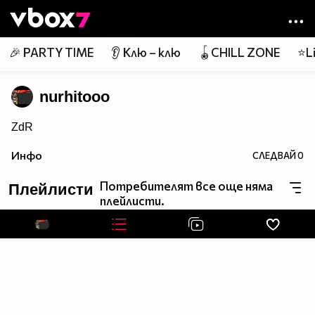
Member of
👾
🎉 PARTY TIME
👂 Клю – клю
🪀CHILL ZONE
⭐Li
nurhitooo
ZdR
Инфо
СЛЕДВАЙ
0
Потребителят все още няма
Плейлисти
плейлисти.