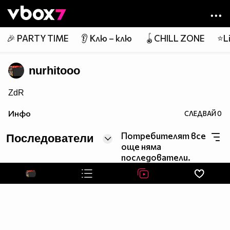
Member of
👾
🎉 PARTY TIME
👂 Клю – клю
🪀CHILL ZONE
⭐Li
nurhitooo
ZdR
Инфо
СЛЕДВАЙ
0
Потребителят все
Последователи
още няма
последователи.