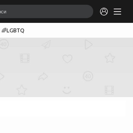
🌈LGBTQ