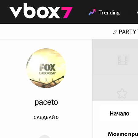
Member of
👾
Trending
🎉 PARTY
paceto
Начало
СЛЕДВАЙ
0
Моите пр