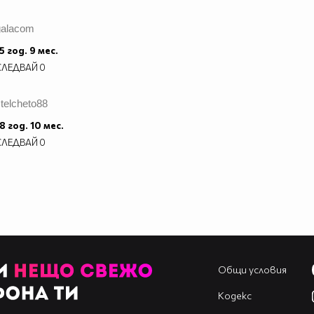
galacom
5 год. 9 мес.
СЛЕДВАЙ
0
telcheto88
8 год. 10 мес.
СЛЕДВАЙ
0
Общи условия
Кодекс