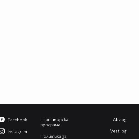
Партньорска
Abv.bg
Facebook
програма
Vesti.bg
Instagram
Политика за