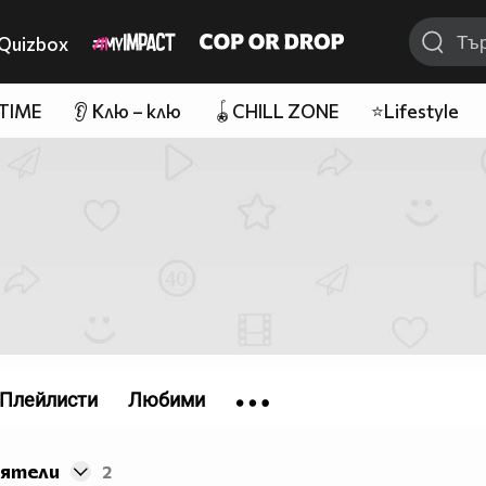
Quizbox
 TIME
👂 Клю – клю
🪀CHILL ZONE
⭐Lifestyle
Плейлисти
Любими
иятели
2