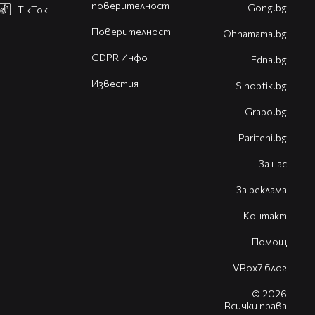
поверителност
Gong.bg
TikTok
Поверителност
Оhnamama.bg
GDPR Инфо
Edna.bg
Известия
Sinoptik.bg
Grabo.bg
Pariteni.bg
За нас
За реклама
Контакт
Помощ
VBox7 блог
© 2026
Всички права