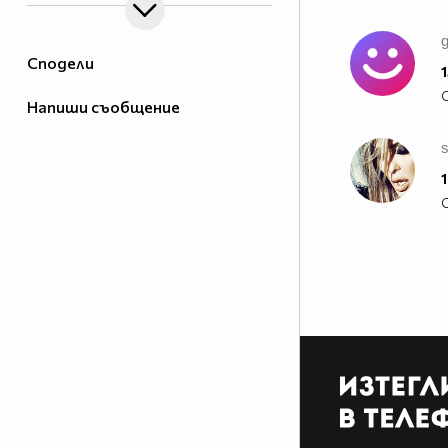
Сподели
1
Напиши съобщение
s
1