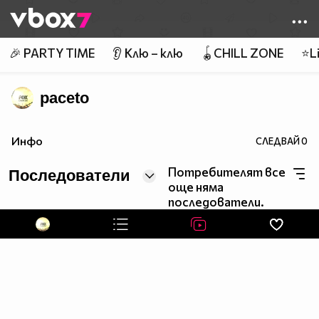
Member of
👾
🎉 PARTY TIME
👂 Клю – клю
🪀CHILL ZONE
⭐Li
paceto
Инфо
СЛЕДВАЙ
0
Потребителят все
Последователи
още няма
последователи.