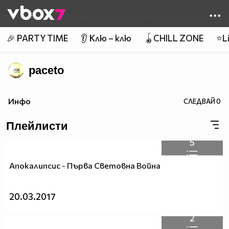
Member of
👾
🎉 PARTY TIME
👂 Клю – клю
🪀CHILL ZONE
⭐Li
paceto
Инфо
СЛЕДВАЙ
0
Плейлисти
5
Апокалипсис - Първа Световна Война
20.03.2017
2