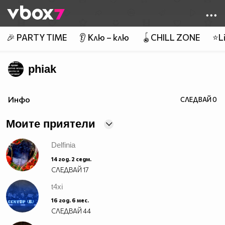
Member of
👾
🎉 PARTY TIME
👂 Клю – клю
🪀CHILL ZONE
⭐Li
phiak
Инфо
СЛЕДВАЙ
0
Моите приятели
Delfinia
14 год. 2 седм.
СЛЕДВАЙ
17
t4xi
16 год. 6 мес.
СЛЕДВАЙ
44