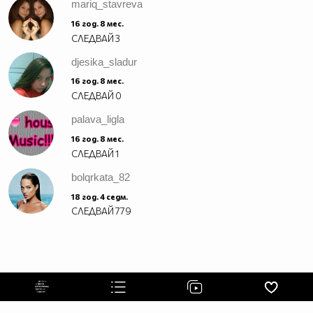
mariq_stavreva
16 год. 8 мес.
СЛЕДВАЙ
3
djesika_sladur
16 год. 8 мес.
СЛЕДВАЙ
0
palava_ligla
16 год. 8 мес.
СЛЕДВАЙ
1
bolqrkata_82
18 год. 4 седм.
СЛЕДВАЙ
779