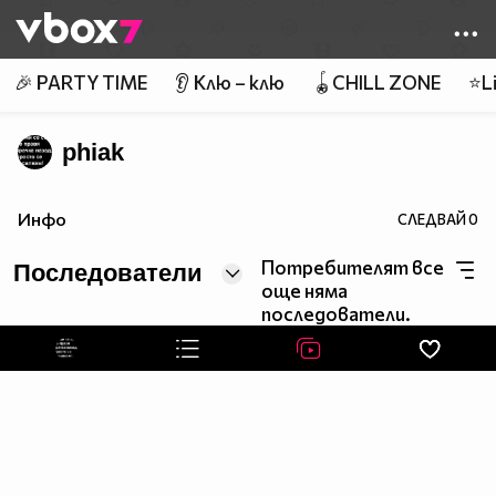
Member of
👾
🎉 PARTY TIME
👂 Клю – клю
🪀CHILL ZONE
⭐Li
phiak
Инфо
СЛЕДВАЙ
0
Потребителят все
Последователи
още няма
последователи.