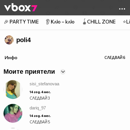
Member of
👾
🎉 PARTY TIME
👂 Клю – клю
🪀CHILL ZONE
⭐Li
poli4
Инфо
СЛЕДВАЙ
6
Моите приятели
sisi_stefanovaa
14 год. 4 мес.
СЛЕДВАЙ
3
dariq_97
14 год. 4 мес.
СЛЕДВАЙ
5