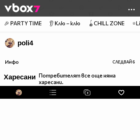
Member of
👾
🎉 PARTY TIME
👂 Клю – клю
🪀CHILL ZONE
⭐Li
poli4
Инфо
СЛЕДВАЙ
6
Потребителят все още няма
Харесани
харесани.