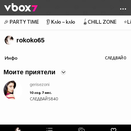
Member of
👾
🎉 PARTY TIME
👂 Клю – клю
🪀CHILL ZONE
⭐Li
rokoko65
Инфо
СЛЕДВАЙ
0
Моите приятели
gerisezoni
10 год. 7 мес.
СЛЕДВАЙ
5840