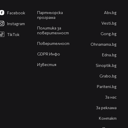
Партньорска
Abv.bg
Facebook
програма
Vesti.bg
Instagram
Политика за
поверителност
Gong.bg
TikTok
Поверителност
Оhnamama.bg
GDPR Инфо
Edna.bg
Известия
Sinoptik.bg
Grabo.bg
Pariteni.bg
За нас
За реклама
Контакт