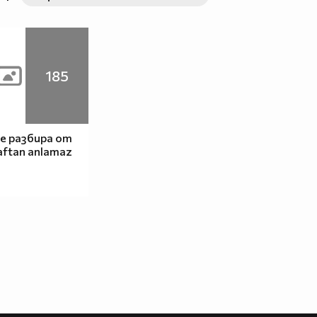
185
е разбира от
aftan anlamaz