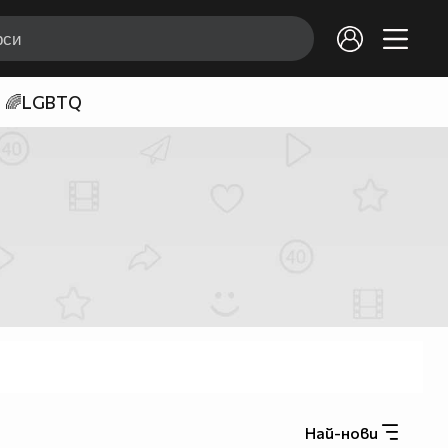
🌈LGBTQ
Най-нови