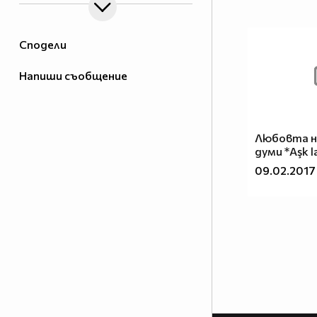
Сподели
Напиши съобщение
Любовта н
думи *Aşk l
09.02.2017