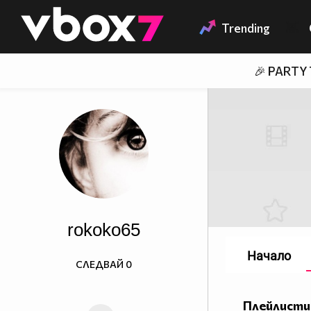
Member of
👾
Trending
🎉 PARTY
rokoko65
Начало
СЛЕДВАЙ
0
Плейлисти