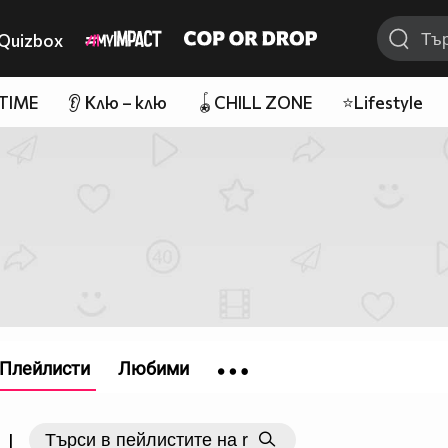
Quizbox
 TIME
👂 Клю – клю
🪀CHILL ZONE
⭐Lifestyle
Плейлисти
Любими
|