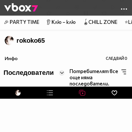
Member of
👾
🎉 PARTY TIME
👂 Клю – клю
🪀CHILL ZONE
⭐Li
rokoko65
Инфо
СЛЕДВАЙ
0
Потребителят все
Последователи
още няма
последователи.