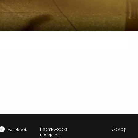
Партньорска
Abv.bg
Facebook
програма