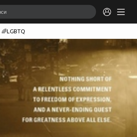
🌈LGBTQ