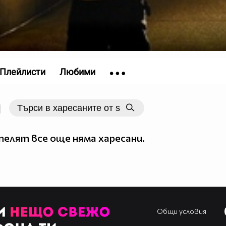
Плейлисти
Любими
|
елят все още няма харесани.
Общи условия