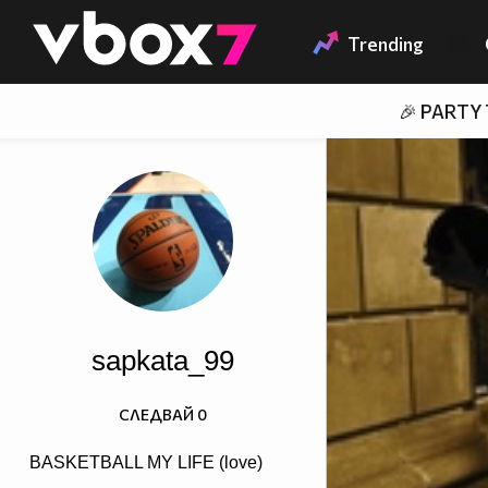
Member of
👾
Trending
🎉 PARTY
sapkata_99
СЛЕДВАЙ
0
BASKETBALL MY LIFE (love)