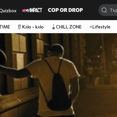
Quizbox
 TIME
👂 Клю – клю
🪀CHILL ZONE
⭐Lifestyle