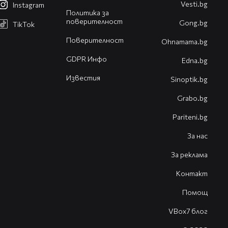
Vesti.bg
Instagram
Политика за
поверителност
Gong.bg
TikTok
Поверителност
Оhnamama.bg
GDPR Инфо
Edna.bg
Известия
Sinoptik.bg
Grabo.bg
Pariteni.bg
За нас
За реклама
Контакт
Помощ
VBox7 блог