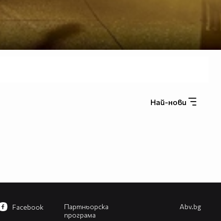
Най-нови
Партньорска
Abv.bg
Facebook
програма