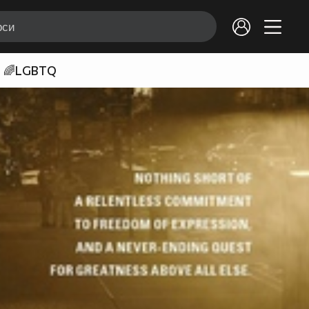
🌈LGBTQ