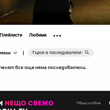
Плейлисти
Любими
|
тели
елят все още няма последователи.
Общи условия