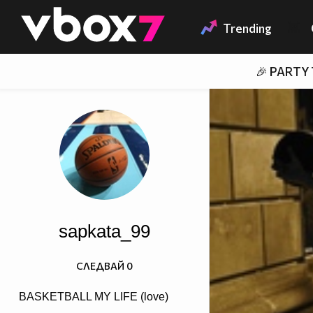
Member of
👾
Trending
🎉 PARTY
sapkata_99
СЛЕДВАЙ
0
BASKETBALL MY LIFE (love)