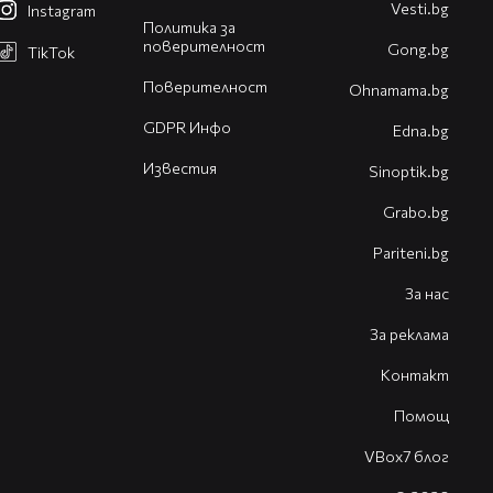
Vesti.bg
Instagram
Политика за
поверителност
Gong.bg
TikTok
Поверителност
Оhnamama.bg
GDPR Инфо
Edna.bg
Известия
Sinoptik.bg
Grabo.bg
Pariteni.bg
За нас
За реклама
Контакт
Помощ
VBox7 блог