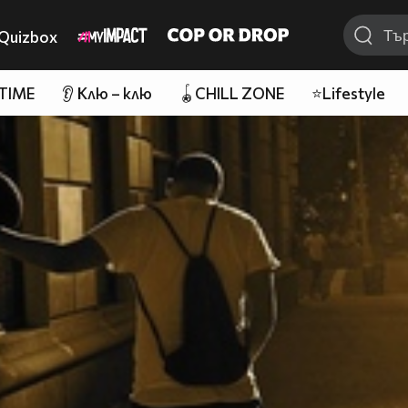
Quizbox
 TIME
👂 Клю – клю
🪀CHILL ZONE
⭐Lifestyle