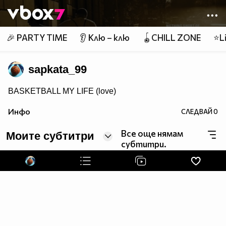
Member of
👾
🎉 PARTY TIME
👂 Клю – клю
🪀CHILL ZONE
⭐Li
sapkata_99
BASKETBALL MY LIFE (love)
Инфо
СЛЕДВАЙ
0
Все още нямам
Моите субтитри
субтитри.