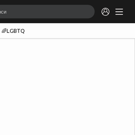
🌈LGBTQ