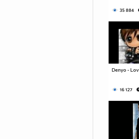
35 884
Denyo - Lov
16 127