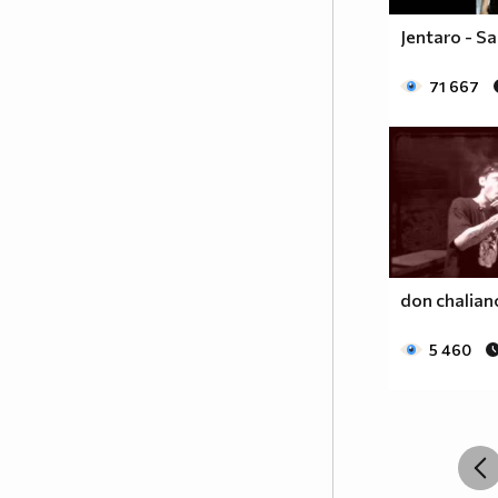
Jentaro - S
71 667
don chaliano
5 460