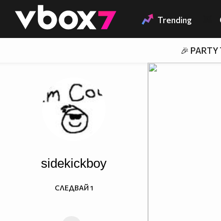
Member of
👾
Trending
🎉 PARTY
sidekickboy
СЛЕДВАЙ
1