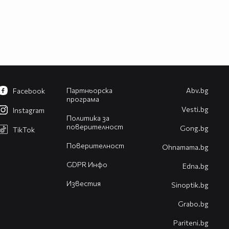
Партньорска
Abv.bg
Facebook
програма
Vesti.bg
Instagram
Политика за
поверителност
Gong.bg
TikTok
Поверителност
Оhnamama.bg
GDPR Инфо
Edna.bg
Известия
Sinoptik.bg
Grabo.bg
Pariteni.bg