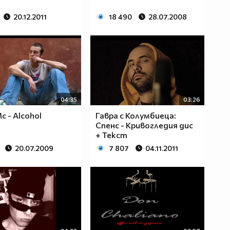
20.12.2011
18 490
28.07.2008
04:35
03:26
c - Alcohol
Гавра с Колумбиеца:
Спенс - Кривогледия дис
+ Текст
20.07.2009
7 807
04.11.2011