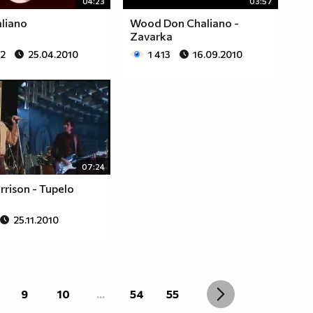
04:23
03:57
liano
Wood Don Chaliano -
Zavarka
62
25.04.2010
1 413
16.09.2010
07:24
rison - Tupelo
25.11.2010
9
10
...
54
55