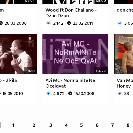
02:04
05:00
am
Wood ft Don Chaliano -
don cha
Dzun Dzun
26.03.2008
2 142
23.02.2011
3 0
04:11
04:27
 - 2 kila
Avi Mc - Normalnite Ne
Van Mor
Ocelqvat
Honey
15.05.2010
4 872
15.10.2008
33
1
2
3
4
5
6
7
8