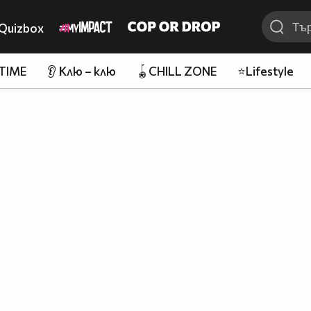
Quizbox
 TIME
👂 Клю – клю
🪀CHILL ZONE
⭐Lifestyle