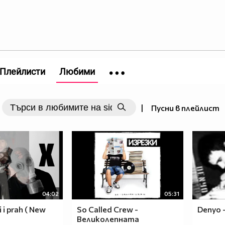
Плейлисти
Любими
|
Пусни в плейлист
04:02
05:31
 i prah ( New
So Called Crew -
Denyo 
Великолепната