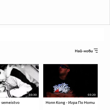
Най-нови
03:30
03:20
- semeistvo
Honn Kong - Игра По Ноти