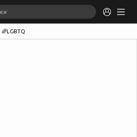
🌈LGBTQ