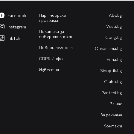
Партньорска
Abv.bg
Facebook
програма
Vesti.bg
Instagram
Политика за
поверителност
Gong.bg
TikTok
Поверителност
Оhnamama.bg
GDPR Инфо
Edna.bg
Известия
Sinoptik.bg
Grabo.bg
Pariteni.bg
За нас
За реклама
Контакт