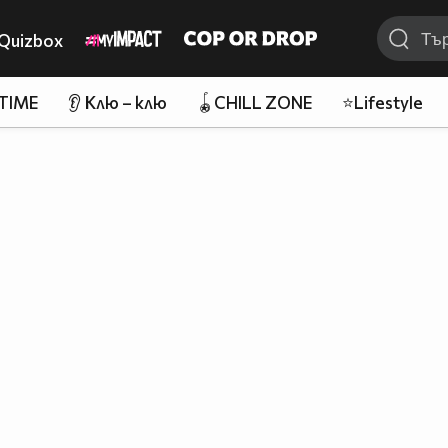
Quizbox
 TIME
👂 Клю – клю
🪀CHILL ZONE
⭐Lifestyle