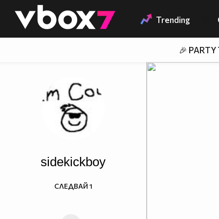
Member of
👾
Trending
🎉 PARTY
sidekickboy
СЛЕДВАЙ
1