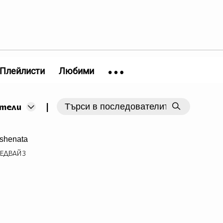
Плейлисти
Любими
|
тели
shenata
ЕДВАЙ
3