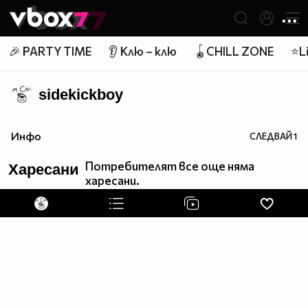
Member of
👾
🎉 PARTY TIME
👂 Клю – клю
🪀CHILL ZONE
⭐Li
sidekickboy
Инфо
СЛЕДВАЙ
1
Потребителят все още няма
Харесани
харесани.