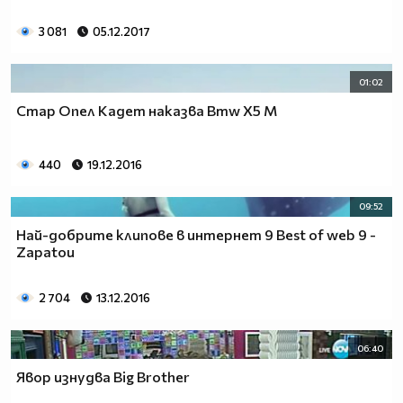
H D - клипове на Vbox7
3 081
05.12.2017
01:02
Популярни клипове днес ®
Стар Опел Кадет наказва Bmw X5 M
Брояч на хората гледали профила ми.
440
19.12.2016
09:52
Най-добрите клипове в интернет 9 Best of web 9 -
Zapatou
2 704
13.12.2016
06:40
Явор изнудва Big Brother