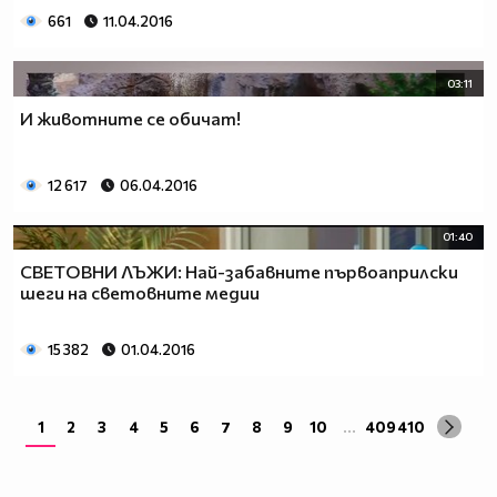
661
11.04.2016
03:11
И животните се обичат!
12 617
06.04.2016
01:40
СВЕТОВНИ ЛЪЖИ: Най-забавните първоаприлски
шеги на световните медии
15 382
01.04.2016
1
2
3
4
5
6
7
8
9
10
...
409
410