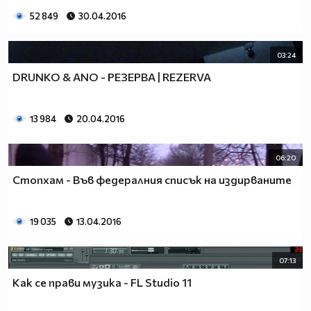
52 849
30.04.2016
03:24
DRUNKO & ANO - РЕЗЕРВА | REZERVA
13 984
20.04.2016
06:20
Стопхам - Във федералния списък на издирваните
19 035
13.04.2016
07:13
Как се прави музика - FL Studio 11