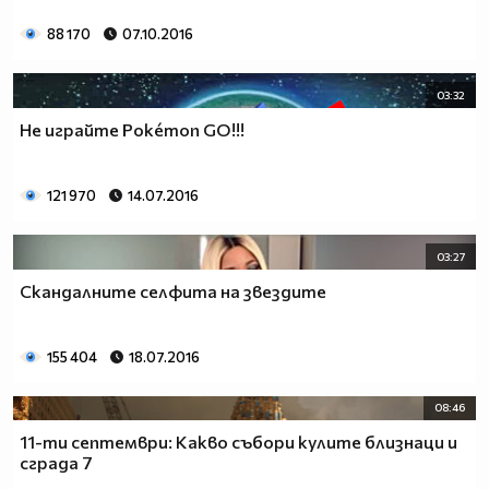
88 170
07.10.2016
03:32
Не играйте Pokémon GO!!!
121 970
14.07.2016
03:27
Скандалните селфита на звездите
155 404
18.07.2016
08:46
11-ти септември: Какво събори кулите близнаци и
сграда 7