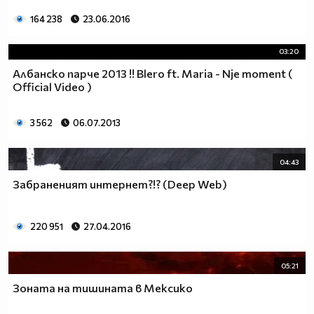
164 238
23.06.2016
03:20
Албанско парче 2013 !! Blero ft. Maria - Nje moment (
Official Video )
3 562
06.07.2013
04:43
Забраненият интернет?!? (Deep Web)
220 951
27.04.2016
05:21
Зоната на тишината в Мексико