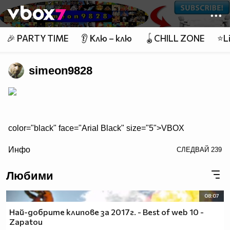
Member of
👾
🎉 PARTY TIME
👂 Клю – клю
🪀CHILL ZONE
⭐Li
simeon9828
color="black" face="Arial Black" size="5">VBOX
color="red" face="Arial Black" size="5">7
Инфо
СЛЕДВАЙ
239
Любими
Топ 40 Смях
08:07
Top 40 поп - фолк |народна|
Най-добрите клипове за 2017г. - Best of web 10 -
Zapatou