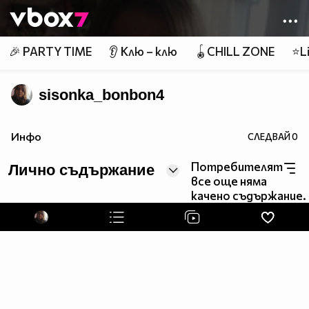
Member of
👾
🎉 PARTY TIME
👂 Клю – клю
🪀CHILL ZONE
⭐Li
sisonka_bonbon4
Инфо
СЛЕДВАЙ
0
Потребителят
Лично съдържание
все още няма
качено съдържание.