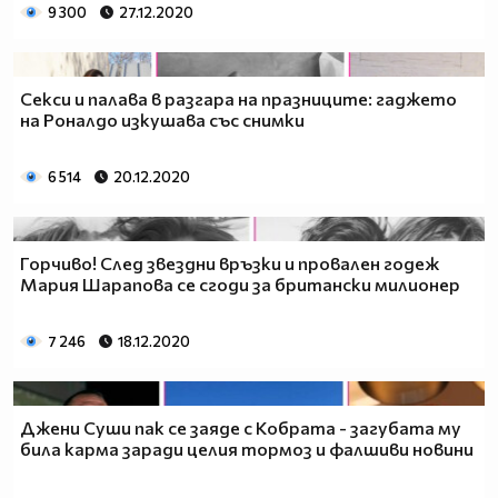
9 300
27.12.2020
Секси и палава в разгара на празниците: гаджето
на Роналдо изкушава със снимки
6 514
20.12.2020
Горчиво! След звездни връзки и провален годеж
Мария Шарапова се сгоди за британски милионер
7 246
18.12.2020
Джени Суши пак се заяде с Кобрата - загубата му
била карма заради целия тормоз и фалшиви новини