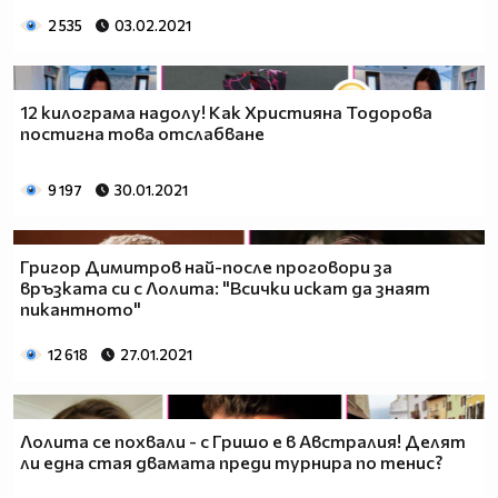
2 535
03.02.2021
12 килограма надолу! Как Християна Тодорова
постигна това отслабване
9 197
30.01.2021
Григор Димитров най-после проговори за
връзката си с Лолита: "Всички искат да знаят
пикантното"
12 618
27.01.2021
Лолита се похвали - с Гришо е в Австралия! Делят
ли една стая двамата преди турнира по тенис?