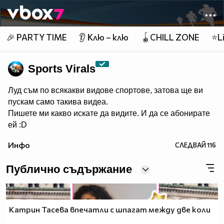
Member of
👾
🎉 PARTY TIME
👂 Клю – клю
🪀CHILL ZONE
⭐Li
Sports Virals
Луд съм по всякакви видове спортове, затова ще ви
пускам само такива видеа.
Пишете ми какво искате да видите. И да се абонирате
ей :D
Инфо
СЛЕДВАЙ
116
Публично съдържание
Катрин Тасева впечатли с шпагат между две коли