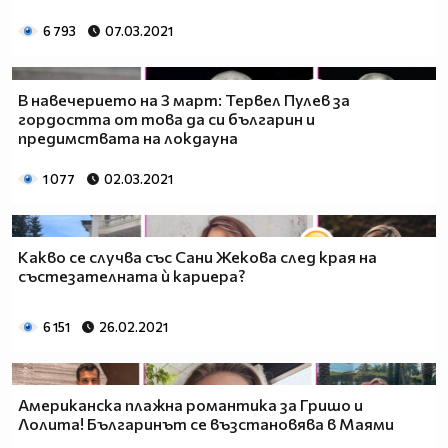
6 793
07.03.2021
В навечерието на 3 март: Тервел Пулев за
гордостта от това да си българин и
предимствата на локдауна
1 077
02.03.2021
Какво се случва със Сани Жекова след края на
състезателната ѝ кариера?
6 151
26.02.2021
Американска плажна романтика за Гришо и
Лолита! Българинът се възстановява в Маями