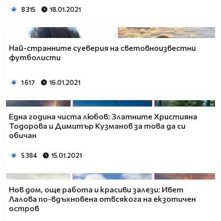
8 315
18.01.2021
Най-странните суеверия на световноизвестни
футболисти
1 617
16.01.2021
Eдна година чиста любов: Златните Християна
Тодорова и Димитър Кузманов за това да си
обичан
5 384
15.01.2021
Нов дом, още работа и красиви залези: Ивет
Лалова по-вдъхновена отвсякога на екзотичен
остров