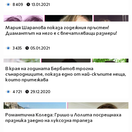
8 409
13.01.2021
Мария Шарапова показа годежния пръстен!
Диамантът на него е с впечатляващи размери!
3 435
05.01.2021
В края на годината Бербатов трогна
сънародниците, показа едно от най-скъпите неща,
които притежава
4 721
29.12.2020
Романтична Коледа: Гришо и Лолита посрещнаха
празника заедно на луксозна трапеза