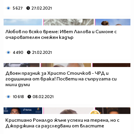
5 627
27.02.2021
Любов по всяко време: Ивет Лалова и Симоне с
очарователен снежен кадър
4 490
21.02.2021
Двоен празник за Христо Стоичков - ЧРД и
годишнина от брака! Посвети на съпругата си
мили думи
10 618
08.02.2021
Кристиано Роналдо жъне успехи на терена, но с
Джорджина са разследвани от властите