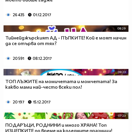
26 435
01.12.2017
08:29
Тийнейджърският АД - ПЪПКИТЕ! Кой е моят начин
да се отърва от тях?
20 591
08.12.2017
09:23
ТОП ЛЪЖИТЕ на момичетата и момчетата! За
какво мами най-често всеки пол!
20 197
15.12.2017
07:23
ПОДАРЪЦИ, РОДНИНИ и много ХРАНА! Топ
ИЗЦЕПКИТЕ по време на коледните празници!