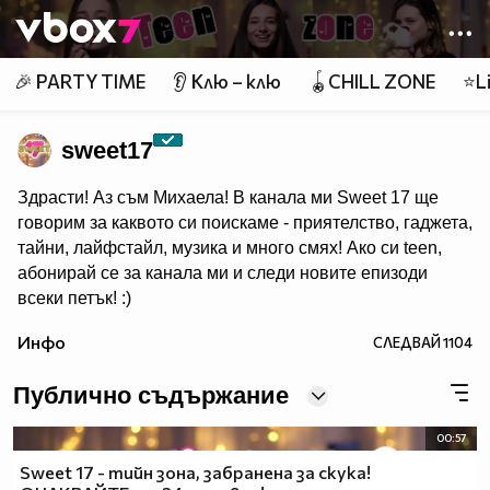
Member of
👾
🎉 PARTY TIME
👂 Клю – клю
🪀CHILL ZONE
⭐Li
sweet17
Здрасти! Аз съм Михаела! В канала ми Sweet 17 ще
говорим за каквото си поискаме - приятелство, гаджета,
тайни, лайфстайл, музика и много смях! Ако си teen,
абонирай се за канала ми и следи новите епизоди
всеки петък! :)
Инфо
СЛЕДВАЙ
1104
Публично съдържание
00:57
Sweet 17 - тийн зона, забранена за скука!