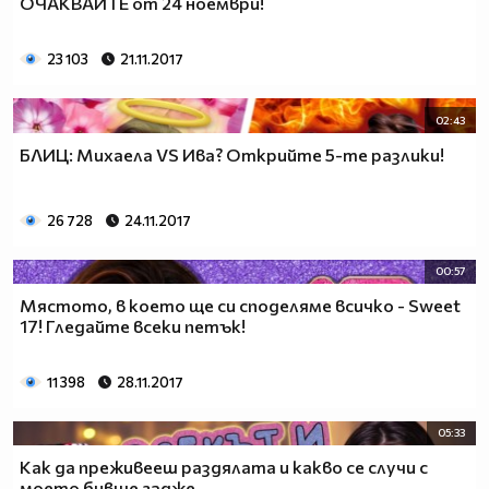
ОЧАКВАЙТЕ от 24 ноември!
23 103
21.11.2017
02:43
БЛИЦ: Михаела VS Ива? Открийте 5-те разлики!
26 728
24.11.2017
00:57
Мястото, в което ще си споделяме всичко - Sweet
17! Гледайте всеки петък!
11 398
28.11.2017
05:33
Как да преживееш раздялата и какво се случи с
моето бивше гадже