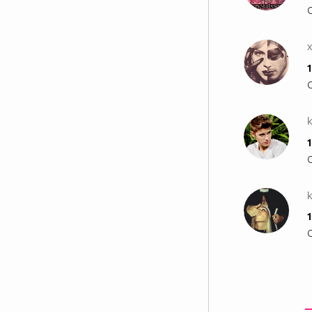
x
1
k
1
k
1