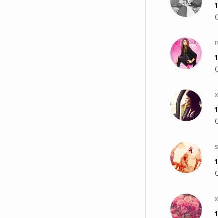
1
1
1
1
x
1