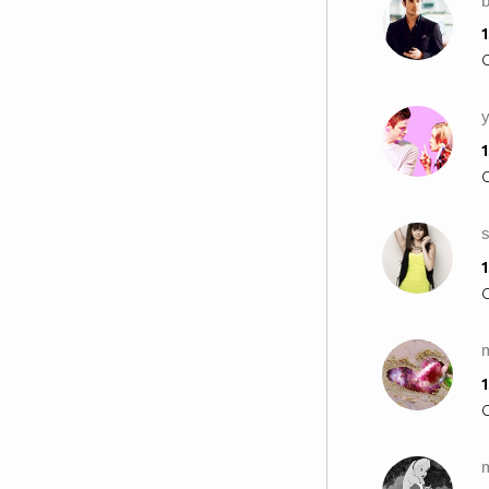
b
1
1
1
m
1
m