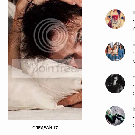
1
1
c
1
i
1
border="0" alt="ian somerhalder
СЛЕДВАЙ
17
photo: Ian Somerhalder for Butch