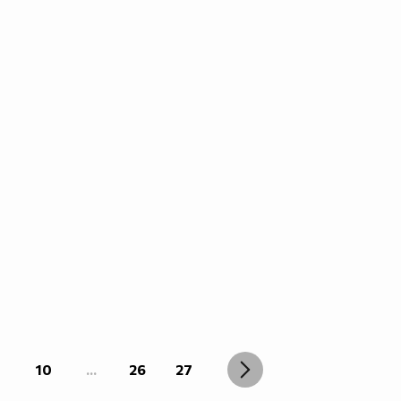
10
...
26
27