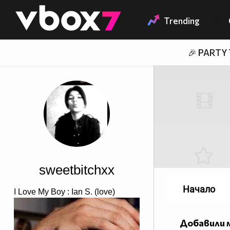
Member of
👾
Trending
🎉 PARTY
sweetbitchxx
Начало
I Love My Boy : Ian S. (love)
Добавили 