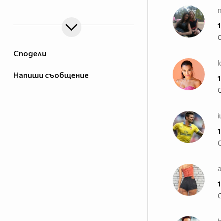
Hogan 2013
n
IanSomerhalderforButchHogan2013D_zpsfb763273.jpg"/>
1
Сподели
l
Напиши съобщение
1
i
1
1