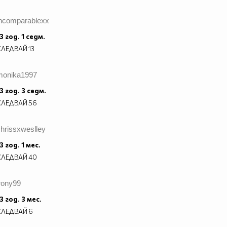
incomparablexx
3 год. 1 седм.
СЛЕДВАЙ
13
monika1997
3 год. 3 седм.
СЛЕДВАЙ
56
hrissxweslley
3 год. 1 мес.
СЛЕДВАЙ
40
rony99
3 год. 3 мес.
СЛЕДВАЙ
6