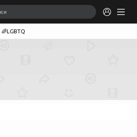
🌈LGBTQ