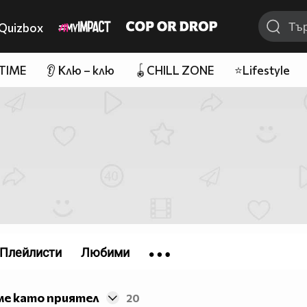
Quizbox
 TIME
👂 Клю – клю
🪀CHILL ZONE
⭐Lifestyle
Плейлисти
Любими
ме като приятел
20