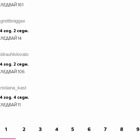
СЛЕДВАЙ
161
grettbniggax
4 год. 2 седм.
СЛЕДВАЙ
14
idrauhlslovato
4 год. 2 седм.
СЛЕДВАЙ
106
ristiana_kast
4 год. 4 седм.
СЛЕДВАЙ
11
1
2
3
4
5
6
7
8
9