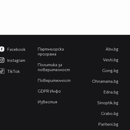
Партньорска
Abv.bg
Facebook
програма
Vesti.bg
Instagram
Политика за
поверителност
Gong.bg
TikTok
Поверителност
Оhnamama.bg
GDPR Инфо
Edna.bg
Известия
Sinoptik.bg
Grabo.bg
Pariteni.bg