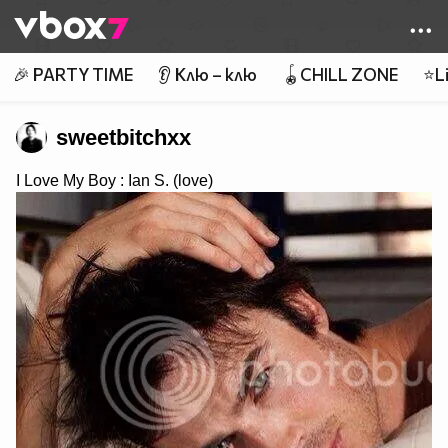
Member of
👾
🎉 PARTY TIME
👂 Клю – клю
🪀CHILL ZONE
⭐Li
sweetbitchxx
I Love My Boy : Ian S. (love)