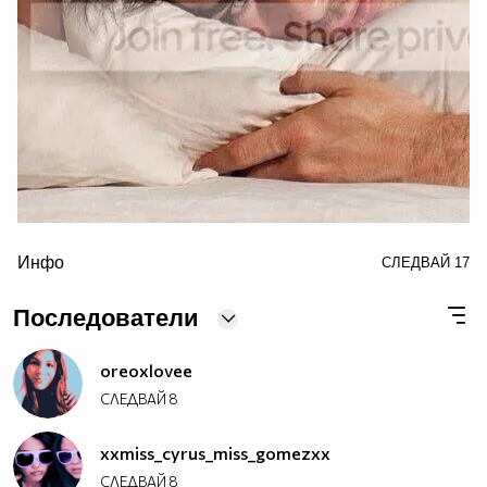
border="0" alt="ian somerhalder photo: Ian Somerhalder
Инфо
СЛЕДВАЙ
17
for Butch Hogan 2013
IanSomerhalderforButchHogan2013D_zpsfb763273.jpg"/>
Последователи
oreoxlovee
СЛЕДВАЙ
8
xxmiss_cyrus_miss_gomezxx
СЛЕДВАЙ
8