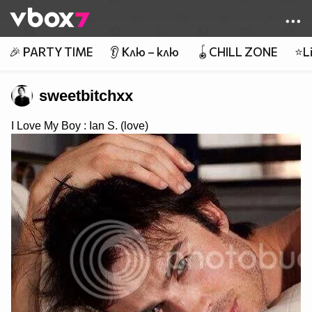
Member of
👾
🎉 PARTY TIME
👂 Клю – клю
🪀CHILL ZONE
⭐Li
sweetbitchxx
I Love My Boy : Ian S. (love)