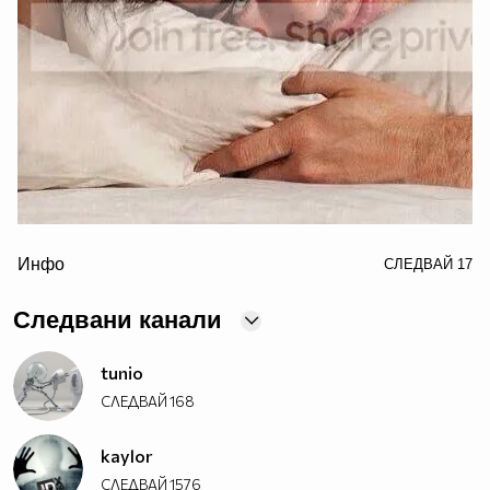
border="0" alt="ian somerhalder photo: Ian Somerhalder
Инфо
СЛЕДВАЙ
17
for Butch Hogan 2013
IanSomerhalderforButchHogan2013D_zpsfb763273.jpg"/>
Следвани канали
tunio
СЛЕДВАЙ
168
kaylor
СЛЕДВАЙ
1576