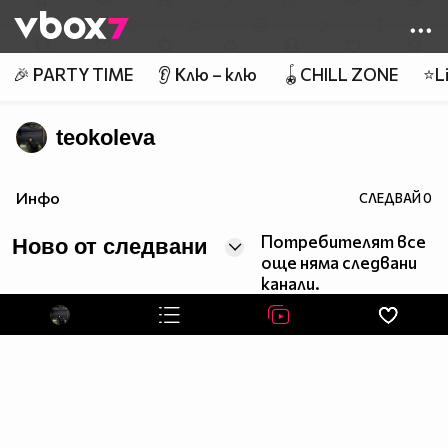
Member of
👾
🎉 PARTY TIME
👂 Клю – клю
🪀CHILL ZONE
⭐Li
teokoleva
Инфо
СЛЕДВАЙ
0
Потребителят все
Ново от следвани
още няма следвани
канали.