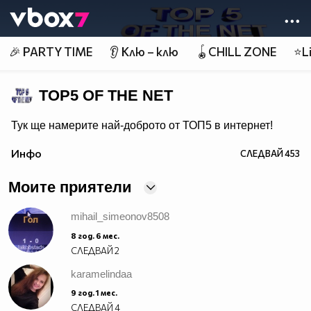
Member of
👾
🎉 PARTY TIME
👂 Клю – клю
🪀CHILL ZONE
⭐Li
TOP5 OF THE NET
Тук ще намерите най-доброто от ТОП5 в интернет!
Инфо
СЛЕДВАЙ
453
Моите приятели
mihail_simeonov8508
8 год. 6 мес.
СЛЕДВАЙ
2
karamelindaa
9 год. 1 мес.
СЛЕДВАЙ
4