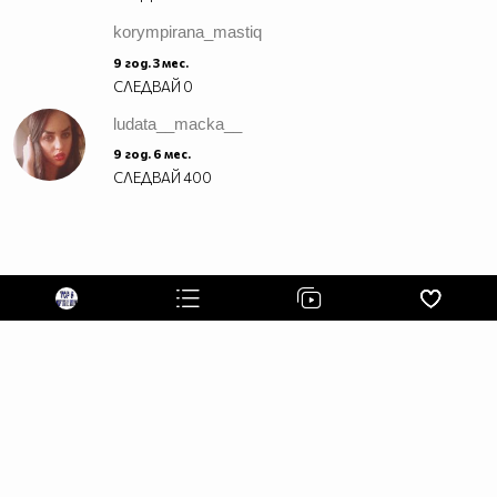
korympirana_mastiq
9 год. 3 мес.
СЛЕДВАЙ
0
ludata__macka__
9 год. 6 мес.
СЛЕДВАЙ
400