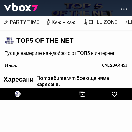
Member of
👾
🎉 PARTY TIME
👂 Клю – клю
🪀CHILL ZONE
⭐Li
TOP5 OF THE NET
Тук ще намерите най-доброто от ТОП5 в интернет!
Инфо
СЛЕДВАЙ
453
Потребителят все още няма
Харесани
харесани.