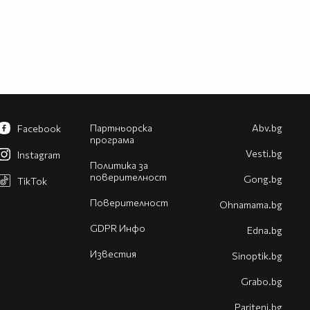
Партньорска
Abv.bg
Facebook
програма
Vesti.bg
Instagram
Политика за
поверителност
Gong.bg
TikTok
Поверителност
Оhnamama.bg
GDPR Инфо
Edna.bg
Известия
Sinoptik.bg
Grabo.bg
Pariteni.bg