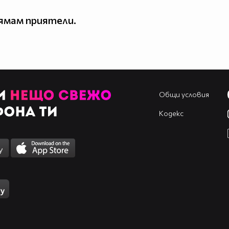
ямам приятели.
Общи условия
Кодекс