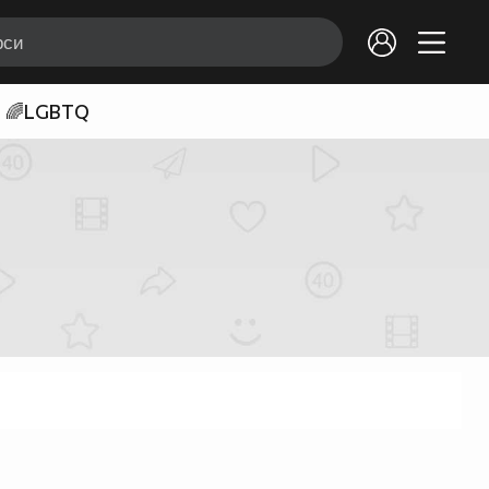
🌈LGBTQ