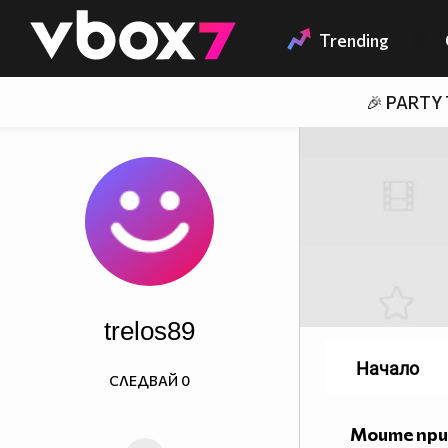
Member of
👾
Trending
🎉 PARTY
trelos89
Начало
СЛЕДВАЙ
0
Моите пр