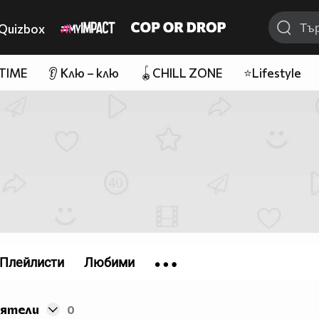
Quizbox
 TIME
👂 Клю – клю
🪀CHILL ZONE
⭐Lifestyle
Плейлисти
Любими
иятели
0