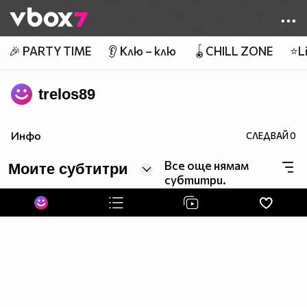
Member of
👾
🎉 PARTY TIME
👂 Клю – клю
🪀CHILL ZONE
⭐Li
trelos89
Инфо
СЛЕДВАЙ
0
Все още нямам
Моите субтитри
субтитри.