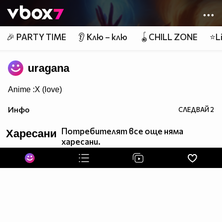
Member of
👾
🎉 PARTY TIME
👂 Клю – клю
🪀CHILL ZONE
⭐Li
uragana
Anime :X (love)
Инфо
СЛЕДВАЙ
2
Потребителят все още няма
Харесани
харесани.