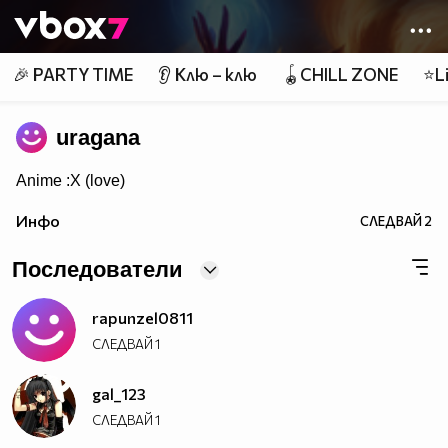
Member of
👾
🎉 PARTY TIME
👂 Клю – клю
🪀CHILL ZONE
⭐Li
uragana
Anime :X (love)
Инфо
СЛЕДВАЙ
2
Последователи
rapunzel0811
СЛЕДВАЙ
1
gal_123
СЛЕДВАЙ
1