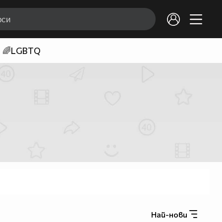
🌈LGBTQ
Най-нови