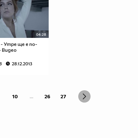
04:28
 - Утре ще е по-
- Видео
8
28.12.2013
10
...
26
27