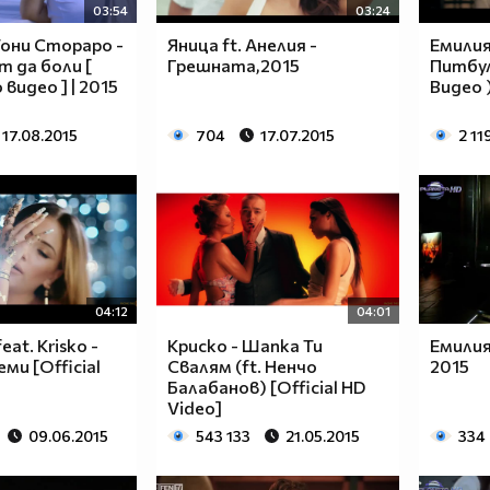
03:54
03:24
Тони Стораро -
Яница ft. Анелия -
Емилия
 да боли [
Грешнaта,2015
Питбул
видео ] | 2015
Видео 
17.08.2015
704
17.07.2015
2 11
04:12
04:01
eat. Krisko -
Криско - Шапка Ти
Емилия
еми [Official
Свалям (ft. Ненчо
2015
Балабанов) [Official HD
Video]
09.06.2015
543 133
21.05.2015
334