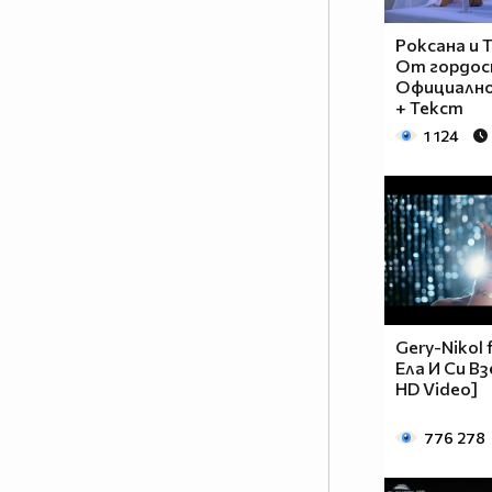
Роксана и 
От гордост
Официално 
+ Текст
1 124
Gery-Nikol f
Ела И Си Вз
HD Video]
776 278