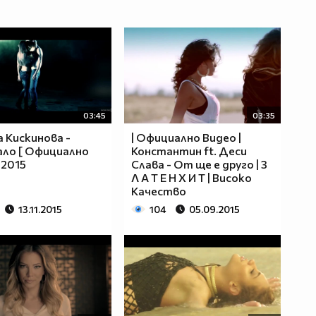
03:45
03:35
 Кискинова -
| Официално Видео |
ло [ Официално
Константин ft. Деси
 2015
Слава - От ще е друго | З
Л А Т Е Н Х И Т | Високо
Качество
13.11.2015
104
05.09.2015