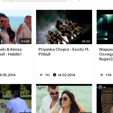
03:48
04:30
ki & Kenza
Priyanka Chopra - Exotic ft.
Марина
ll - Habibi I
Pitbull
Огледа
видео]
9.05.2014
111
14.02.2014
174