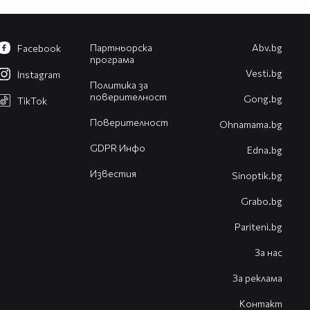
Партньорска
Abv.bg
Facebook
програма
Vesti.bg
Instagram
Политика за
поверителност
Gong.bg
TikTok
Поверителност
Оhnamama.bg
GDPR Инфо
Edna.bg
Известия
Sinoptik.bg
Grabo.bg
Pariteni.bg
За нас
За реклама
Контакт