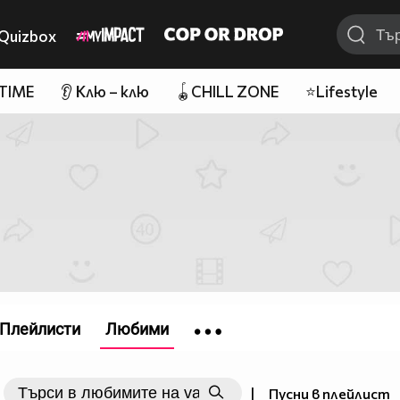
Quizbox
 TIME
👂 Клю – клю
🪀CHILL ZONE
⭐Lifestyle
Плейлисти
Любими
|
Пусни в плейлист