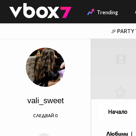
Member of
👾
Trending
🎉 PARTY
vali_sweet
Начало
СЛЕДВАЙ
0
Любими
|