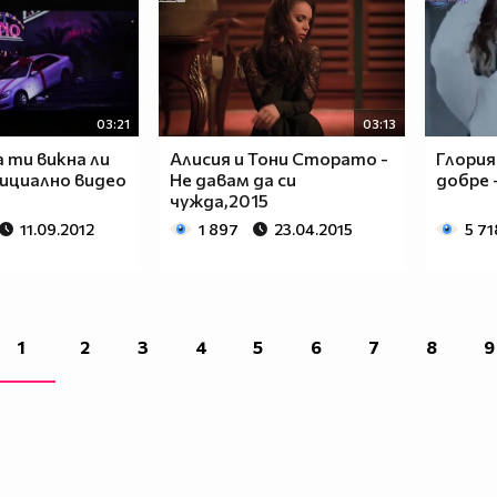
03:21
03:13
а ти викна ли
Алисия и Тони Сторато -
Глория
ициално видео
Не давам да си
добре 
чужда,2015
11.09.2012
1 897
23.04.2015
5 71
1
2
3
4
5
6
7
8
9