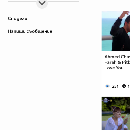
Сподели
Напиши съобщение
Ahmed Chaw
Farah & Pitbu
Love You
251
1