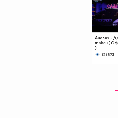
Анелия - Д
такси ( Оф
)
121 573