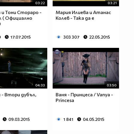
03:22
03:21
 и Тони Стораро -
Мария Илиева и Атанас
 ( Официално
Колев - Така да е
)
9
17.07.2015
303 307
22.05.2015
04:33
03:50
 - Втори дубъл,
Ваня - Принцеса / Vanya -
Princesa
09.03.2015
1 841
04.05.2015