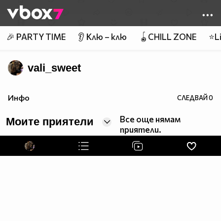
Member of
👾
🎉 PARTY TIME
👂 Клю – клю
🪀CHILL ZONE
⭐Li
vali_sweet
Инфо
СЛЕДВАЙ
0
Все още нямам
Моите приятели
приятели.