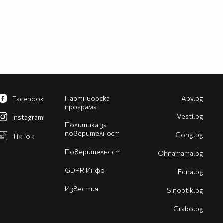
Партньорска
Abv.bg
Facebook
програма
Vesti.bg
Instagram
Политика за
поверителност
Gong.bg
TikTok
Поверителност
Оhnamama.bg
GDPR Инфо
Edna.bg
Известия
Sinoptik.bg
Grabo.bg