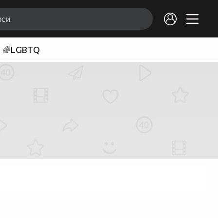
🌈LGBTQ