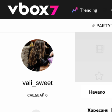
Member of
👾
Trending
🎉 PARTY
vali_sweet
Начало
СЛЕДВАЙ
0
Харесани