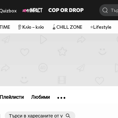
Quizbox
 TIME
👂 Клю – клю
🪀CHILL ZONE
⭐Lifestyle
Плейлисти
Любими
|