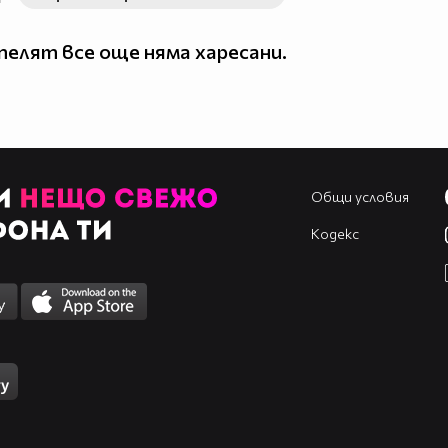
елят все още няма харесани.
Общи условия
Кодекс