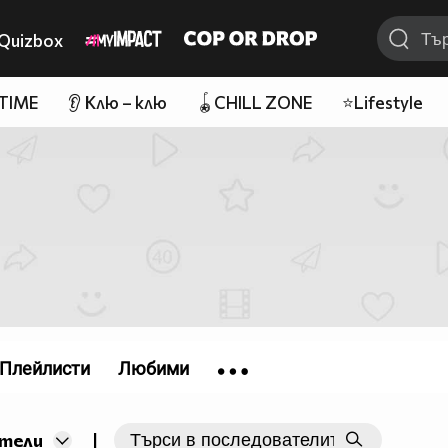
Quizbox
 TIME
👂 Клю – клю
🪀CHILL ZONE
⭐Lifestyle
Плейлисти
Любими
|
тели