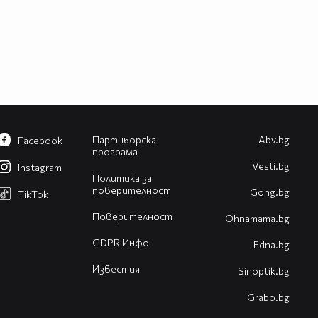
Партньорска
Abv.bg
Facebook
програма
Vesti.bg
Instagram
Политика за
поверителност
Gong.bg
TikTok
Поверителност
Оhnamama.bg
GDPR Инфо
Edna.bg
Известия
Sinoptik.bg
Grabo.bg