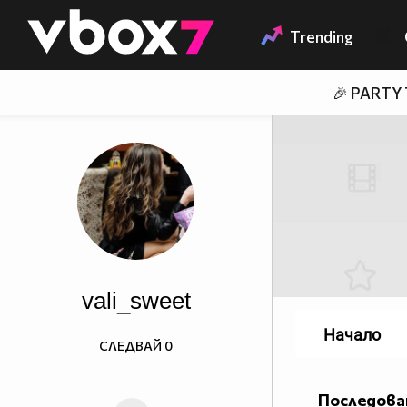
Member of
👾
Trending
🎉 PARTY
vali_sweet
Начало
СЛЕДВАЙ
0
Последова