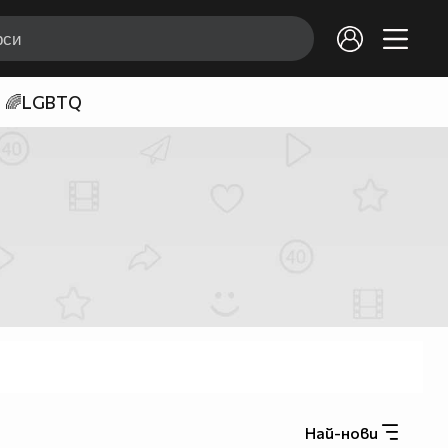
🌈LGBTQ
Най-нови