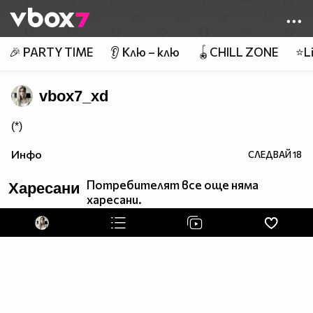
Member of
👾
🎉 PARTY TIME
👂 Клю – клю
🪀CHILL ZONE
⭐Li
vbox7_xd
(*)
Инфо
СЛЕДВАЙ
18
Потребителят все още няма
Харесани
харесани.